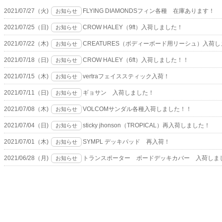
2021/07/27（火)
FLYING DIAMONDSフィン各種 在庫あります！
お知らせ
2021/07/25（日)
CROW HALEY（9ft）入荷しました！
お知らせ
2021/07/22（木)
CREATURES（ボディーボード用リーシュ）入荷
お知らせ
2021/07/18（日)
CROW HALEY（6ft）入荷しました！！
お知らせ
2021/07/15（木)
vertraフェイススティック入荷！
お知らせ
2021/07/11（日)
ギョサン 入荷しました！
お知らせ
2021/07/08（木)
VOLCOMサンダル各種入荷しました！！
お知らせ
2021/07/04（日)
sticky jhonson（TROPICAL）再入荷しました！
お知らせ
2021/07/01（木)
SYMPL デッキパッド 再入荷！
お知らせ
2021/06/28（月)
トランスポーター ボードデッキカバー 入荷しま
お知らせ